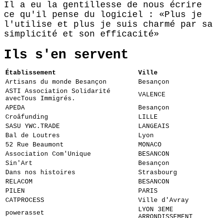
Il a eu la gentillesse de nous écrire
ce qu'il pense du logiciel :
Plus je
l'utilise et plus je suis charmé par sa
simplicité et son efficacité
Ils s'en servent
Établissement
Ville
Artisans du monde Besançon
Besançon
ASTI Association Solidarité
VALENCE
avecTous Immigrés.
APEDA
Besançon
Croâfunding
LILLE
SASU YWC.TRADE
LANGEAIS
Bal de Loutres
Lyon
52 Rue Beaumont
MONACO
Association Com'Unique
BESANCON
Sin'Art
Besançon
Dans nos histoires
Strasbourg
RELACOM
BESANCON
PILEN
PARIS
CATPROCESS
Ville d'Avray
LYON 3EME
powerasset
ARRONDISSEMENT